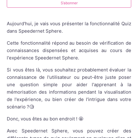
S’abonner
Vidéos
Objets 3D
Aujourd'hui, je vais vous présenter la fonctionnalité Quiz
dans Speedernet Sphere.
Formes (transparentes ou non)
Cette fonctionnalité répond au besoin de vérification de
connaissances dispensées et acquises au cours de
Zone (3D)
l'expérience Speedernet Sphere.
Quiz
Si vous êtes là, vous souhaitez probablement évaluer la
connaissance de l'utilisateur ou peut-être juste poser
Quiz : Prévisualisation
une question simple pour aider l'apprenant à la
mémorisation des informations pendant la visualisation
de l'expérience, ou bien créer de l'intrigue dans votre
Nomenclature
scénario ?🧐
Afficher plus
Donc, vous êtes au bon endroit ! 🤩
Avec Speedernet Sphere, vous pouvez créer des