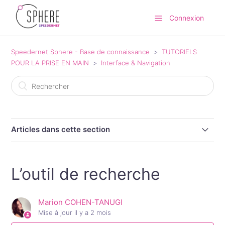
Connexion
Speedernet Sphere - Base de connaissance
TUTORIELS
POUR LA PRISE EN MAIN
Interface & Navigation
Articles dans cette section
Tout savoir sur le header (en-tête) de Speedernet
Sphere
L’outil de recherche
L’outil de recherche
Marion COHEN-TANUGI
Mise à jour
il y a 2 mois
Mode Composition