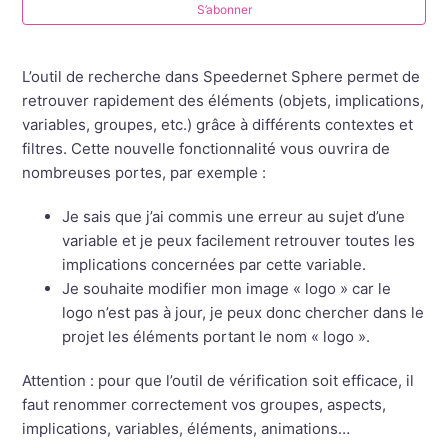
S’abonner
Implications
L’outil de recherche dans Speedernet Sphere permet de
Gérer les propriétés de la scène (panorama, ciel,
retrouver rapidement des éléments (objets, implications,
stéréoscopie, sphère, minimap et sol)
variables, groupes, etc.) grâce à différents contextes et
filtres. Cette nouvelle fonctionnalité vous ouvrira de
Gestionnaire de Médias (Media Manager)
nombreuses portes, par exemple :
Points de vue multiples : définir différents points de
Je sais que j’ai commis une erreur au sujet d’une
vue au sein d'une même scène
variable et je peux facilement retrouver toutes les
implications concernées par cette variable.
Historique des actions
Je souhaite modifier mon image « logo » car le
logo n’est pas à jour, je peux donc chercher dans le
projet les éléments portant le nom « logo ».
Retrouver l’élément, l’aspect ou le groupe
Attention : pour que l’outil de vérification soit efficace, il
Moteur de recherche
faut renommer correctement vos groupes, aspects,
implications, variables, éléments, animations…
Afficher plus